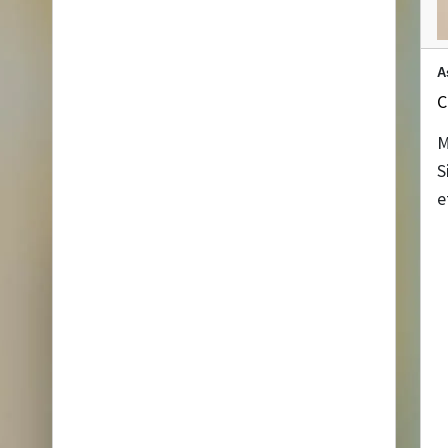
A
C
M
S
e