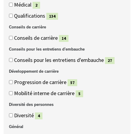
(75
Médical
2
éléments)
(2
Qualifications
134
éléments)
(134
Conseils de carrière
éléments)
Conseils
Conseils
Conseils de carrière
14
de
de
(14
Conseils pour les entretiens d'embauche
carrière
carrière
éléments)
Conseils
Conseils
Conseils pour les entretiens d'embauche
27
pour
pour
(27
Développement de carrière
les
les
éléments)
Développement
Développement
Progression de carrière
57
entretiens
entretiens
de
de
(57
d'embauche
d'embauche
Mobilité interne de carrière
5
carrière
carrière
éléments)
(5
Diversité des personnes
éléments)
Diversité
Diversité
Diversité
4
des
des
(4
Général
personnes
personnes
éléments)