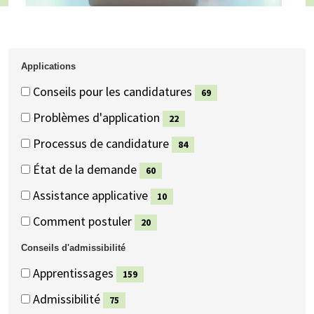
Applications
Applications
Applications
Conseils pour les candidatures
69
(69
Problèmes d'application
22
éléments)
(22
Processus de candidature
84
éléments)
(84
État de la demande
60
éléments)
(60
Assistance applicative
10
éléments)
(10
Comment postuler
20
éléments)
(20
Conseils d'admissibilité
éléments)
Conseils
Conseils
Apprentissages
159
d'admissibilité
d'admissibilité
(159
Admissibilité
75
éléments)