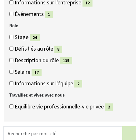
Informations sur l'entreprise
12
éléments)
(12
Événements
1
éléments)
(1
Rôle
éléments)
Rôle
Rôle
Stage
24
(24
Défis liés au rôle
8
éléments)
(8
Description du rôle
135
éléments)
(135
Salaire
17
éléments)
(17
Informations sur l'équipe
2
éléments)
(2
Travaillez et vivez avec nous
éléments)
Travaillez
Travaillez
Équilibre vie professionnelle-vie privée
2
et
et
(2
vivez
vivez
éléments)
Recherche
avec
avec
par