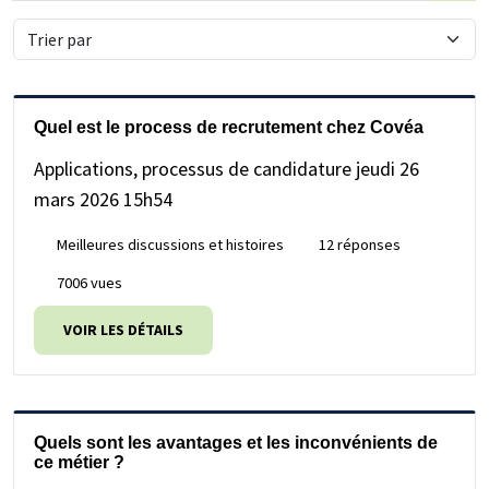
nous
nous
mot-
clé
Quel est le process de recrutement chez Covéa
Applications, processus de candidature
jeudi 26
mars 2026 15h54
Meilleures discussions et histoires
12 réponses
7006 vues
VOIR LES DÉTAILS
Quels sont les avantages et les inconvénients de
ce métier ?