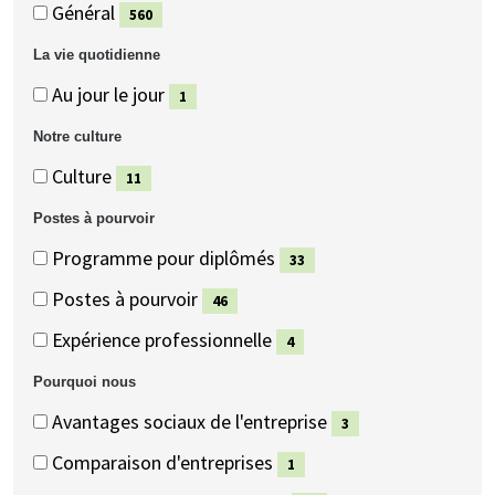
Général
Général
Général
560
(560
La vie quotidienne
éléments)
La
La
Au jour le jour
1
vie
vie
(1
Notre culture
quotidienne
quotidienne
éléments)
Notre
Notre
Culture
11
culture
culture
(11
Postes à pourvoir
éléments)
Postes
Postes
Programme pour diplômés
33
à
à
(33
Postes à pourvoir
46
pourvoir
pourvoir
éléments)
(46
Expérience professionnelle
4
éléments)
(4
Pourquoi nous
éléments)
Pourquoi
Pourquoi
Avantages sociaux de l'entreprise
3
nous
nous
(3
Comparaison d'entreprises
1
éléments)
(1