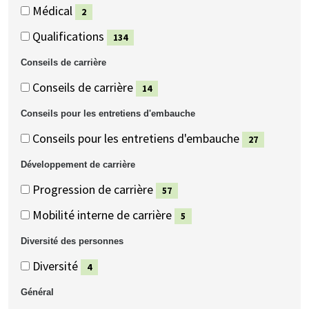
(75
Médical
2
éléments)
(2
Qualifications
134
éléments)
(134
Conseils de carrière
éléments)
Conseils
Conseils
Conseils de carrière
14
de
de
(14
Conseils pour les entretiens d'embauche
carrière
carrière
éléments)
Conseils
Conseils
Conseils pour les entretiens d'embauche
27
pour
pour
(27
Développement de carrière
les
les
éléments)
Développement
Développement
Progression de carrière
57
entretiens
entretiens
de
de
(57
d'embauche
d'embauche
Mobilité interne de carrière
5
carrière
carrière
éléments)
(5
Diversité des personnes
éléments)
Diversité
Diversité
Diversité
4
des
des
(4
Général
personnes
personnes
éléments)