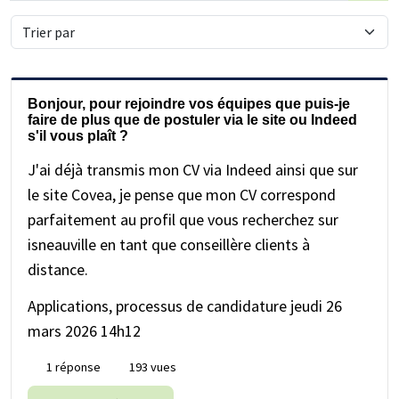
nous
nous
mot-
clé
Bonjour, pour rejoindre vos équipes que puis-je
faire de plus que de postuler via le site ou Indeed
s'il vous plaît ?
J'ai déjà transmis mon CV via Indeed ainsi que sur
le site Covea, je pense que mon CV correspond
parfaitement au profil que vous recherchez sur
isneauville en tant que conseillère clients à
distance.
Applications, processus de candidature
jeudi 26
mars 2026 14h12
1 réponse
193 vues