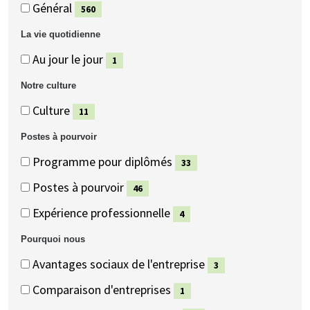
Général
Général
Général
560
(560
La vie quotidienne
éléments)
La
La
Au jour le jour
1
vie
vie
(1
Notre culture
quotidienne
quotidienne
éléments)
Notre
Notre
Culture
11
culture
culture
(11
Postes à pourvoir
éléments)
Postes
Postes
Programme pour diplômés
33
à
à
(33
Postes à pourvoir
46
pourvoir
pourvoir
éléments)
(46
Expérience professionnelle
4
éléments)
(4
Pourquoi nous
éléments)
Pourquoi
Pourquoi
Avantages sociaux de l'entreprise
3
nous
nous
(3
Comparaison d'entreprises
1
éléments)
(1