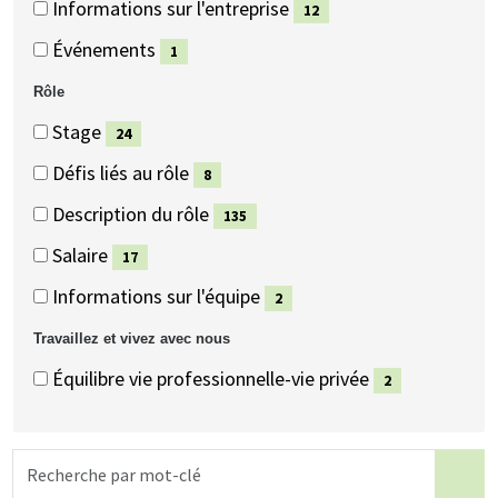
Informations sur l'entreprise
12
éléments)
(12
Événements
1
éléments)
(1
Rôle
éléments)
Rôle
Rôle
Stage
24
(24
Défis liés au rôle
8
éléments)
(8
Description du rôle
135
éléments)
(135
Salaire
17
éléments)
(17
Informations sur l'équipe
2
éléments)
(2
Travaillez et vivez avec nous
éléments)
Travaillez
Travaillez
Équilibre vie professionnelle-vie privée
2
et
et
(2
vivez
vivez
éléments)
Recherche
avec
avec
par