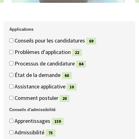
Applications
Applications
Applications
Conseils pour les candidatures
69
(69
Problèmes d'application
22
éléments)
(22
Processus de candidature
84
éléments)
(84
État de la demande
60
éléments)
(60
Assistance applicative
10
éléments)
(10
Comment postuler
20
éléments)
(20
Conseils d'admissibilité
éléments)
Conseils
Conseils
Apprentissages
159
d'admissibilité
d'admissibilité
(159
Admissibilité
75
éléments)