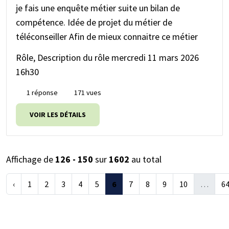
je fais une enquête métier suite un bilan de
compétence. Idée de projet du métier de
téléconseiller Afin de mieux connaitre ce métier
Rôle, Description du rôle
mercredi 11 mars 2026
16h30
1 réponse
171 vues
VOIR LES DÉTAILS
Affichage de
126 - 150
sur
1602
au total
‹
1
2
3
4
5
6
7
8
9
10
…
6