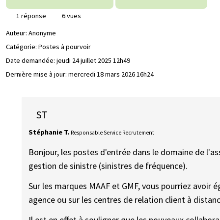
1 réponse
6 vues
Auteur:
Anonyme
Catégorie: Postes à pourvoir
Date demandée:
jeudi 24 juillet 2025 12h49
Dernière mise à jour:
mercredi 18 mars 2026 16h24
ST
Stéphanie T.
Responsable Service Recrutement
Bonjour, les postes d'entrée dans le domaine de l'a
gestion de sinistre (sinistres de fréquence).
Sur les marques MAAF et GMF, vous pourriez avoir ég
agence ou sur les centres de relation client à distanc
Il est en effet à souligner que les nouveaux collabor