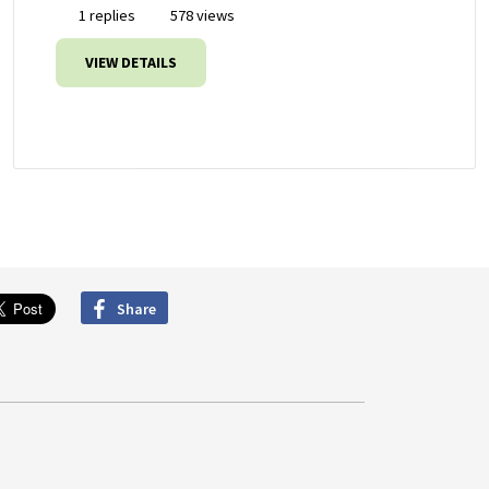
1 replies
578 views
VIEW DETAILS
Share