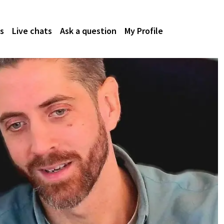
s
Live chats
Ask a question
My Profile