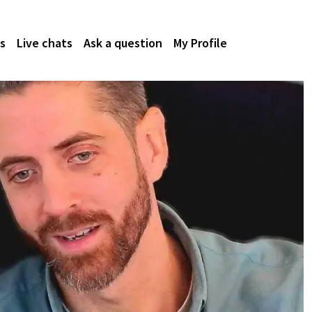
s
Live chats
Ask a question
My Profile