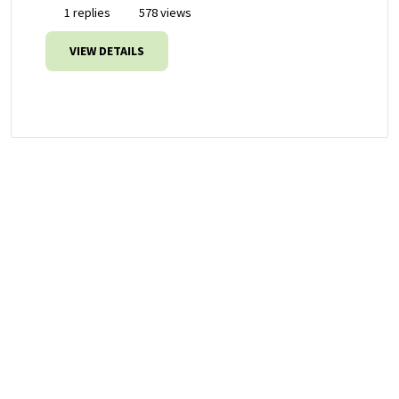
1 replies
578 views
VIEW DETAILS