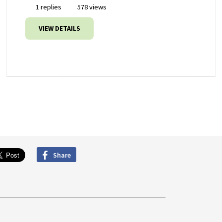
1 replies
578 views
VIEW DETAILS
Share