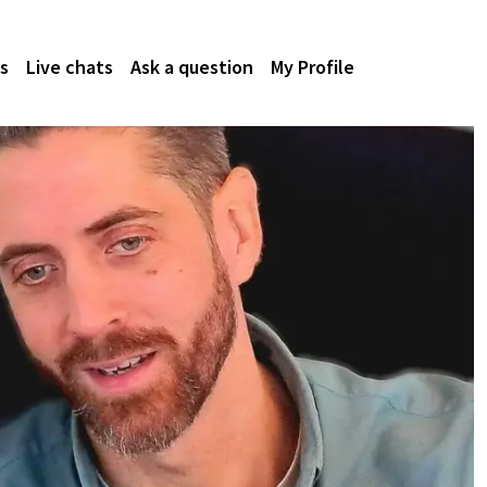
s
Live chats
Ask a question
My Profile