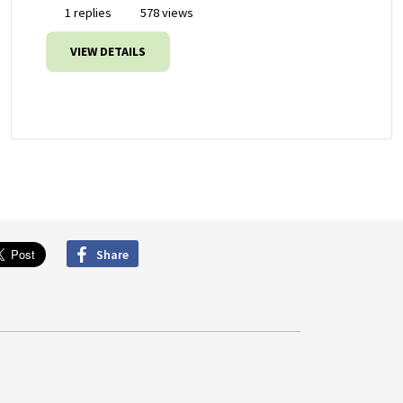
1 replies
578 views
VIEW DETAILS
Share