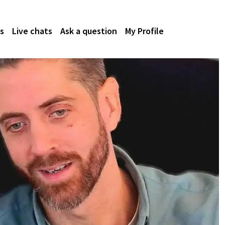
s
Live chats
Ask a question
My Profile