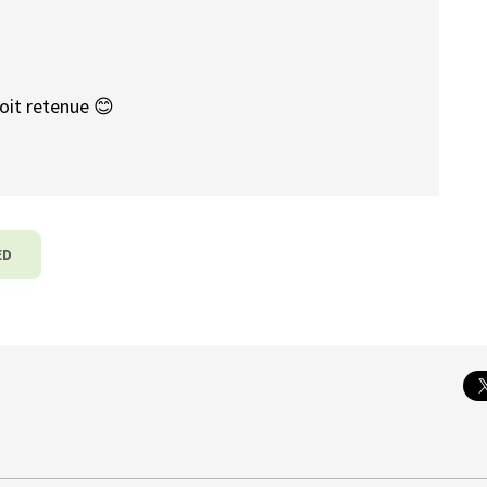
oit retenue 😊
ED