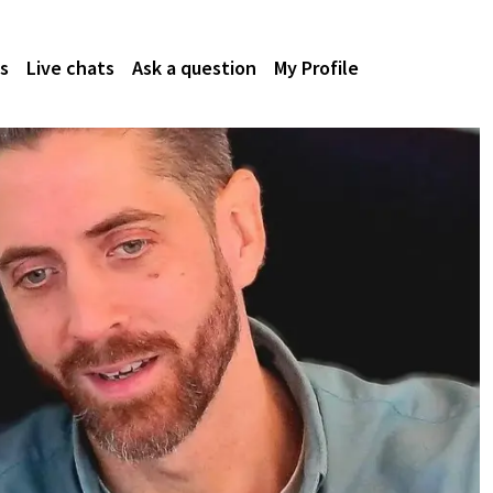
s
Live chats
Ask a question
My Profile