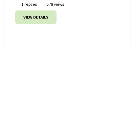
1 replies
578 views
VIEW DETAILS