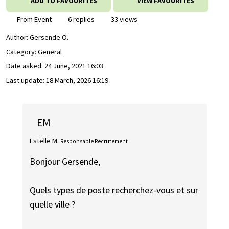
ADD TO FAVOURITES
VIEW FAVOURITES
From Event
6 replies
33 views
Author:
Gersende O.
Category: General
Date asked:
24 June, 2021 16:03
Last update:
18 March, 2026 16:19
EM
Estelle M.
Responsable Recrutement
Bonjour Gersende,
Quels types de poste recherchez-vous et sur
quelle ville ?