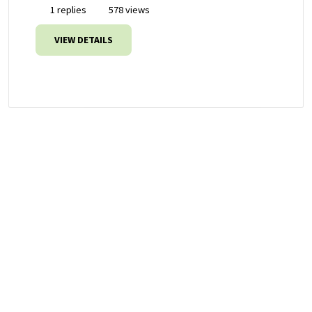
1 replies
578 views
VIEW DETAILS