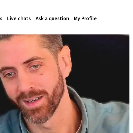
s
Live chats
Ask a question
My Profile