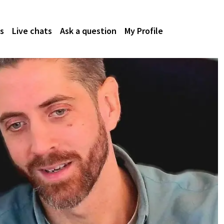
s
Live chats
Ask a question
My Profile