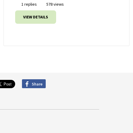
1 replies
578 views
VIEW DETAILS
Share