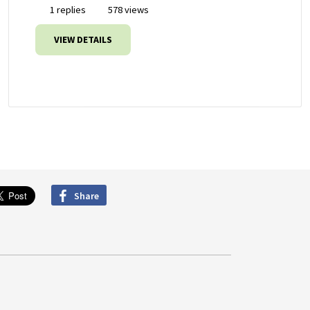
1 replies
578 views
VIEW DETAILS
Share