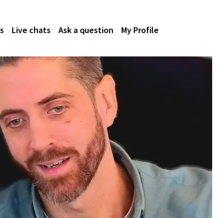
s
Live chats
Ask a question
My Profile