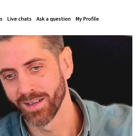
s
Live chats
Ask a question
My Profile