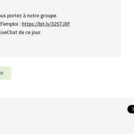
ous portez à notre groupe.
d’emploi :
https://bit.ly/32STJ0F
iveChat de ce jour.
ED