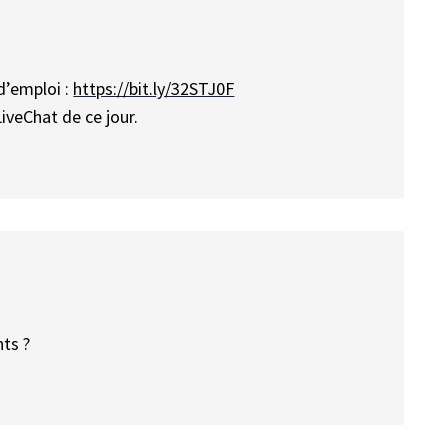
d’emploi :
https://bit.ly/32STJ0F
iveChat de ce jour.
nts ?