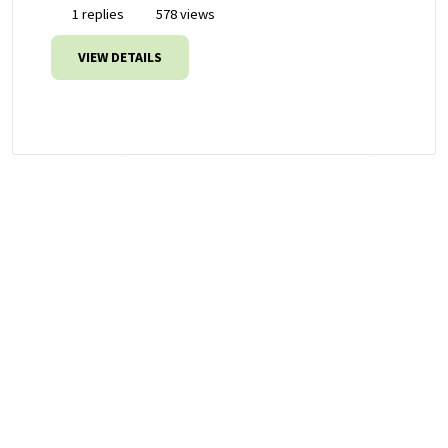
1 replies
578 views
VIEW DETAILS