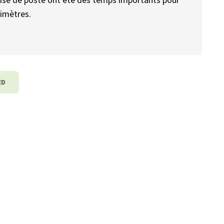
imètres.
ED