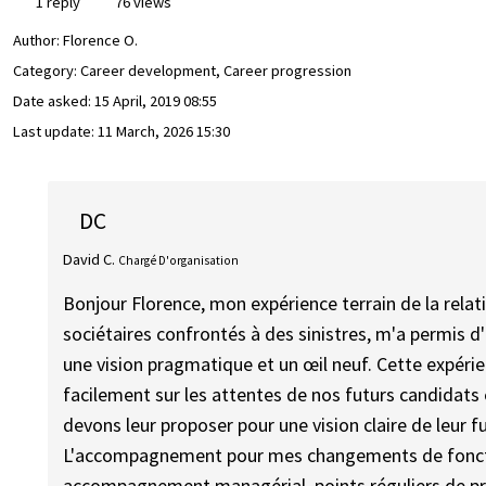
1 reply
76 views
Author:
Florence O.
Category: Career development, Career progression
Date asked:
15 April, 2019 08:55
Last update:
11 March, 2026 15:30
DC
David C.
Chargé D'organisation
Bonjour Florence, mon expérience terrain de la rela
sociétaires confrontés à des sinistres, m'a permis
une vision pragmatique et un œil neuf. Cette expéri
facilement sur les attentes de nos futurs candidats 
devons leur proposer pour une vision claire de leur f
L'accompagnement pour mes changements de foncti
accompagnement managérial, points réguliers de pr