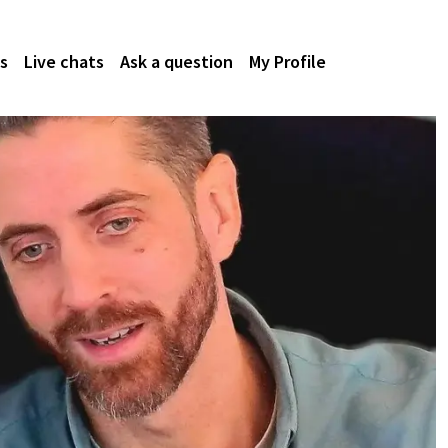
s
Live chats
Ask a question
My Profile