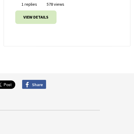
1 replies
578 views
VIEW DETAILS
Share