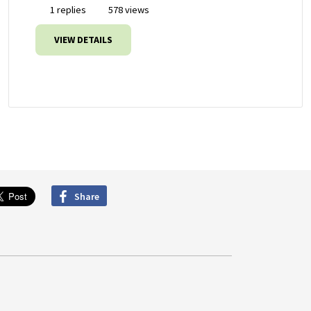
1 replies
578 views
VIEW DETAILS
Share