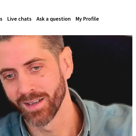
s
Live chats
Ask a question
My Profile