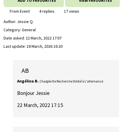
ADD TO FAVOURITES
VIEW FAVOURITES
From Event
4 replies
17 views
Author:
Jessie Q.
Category: General
Date asked:
22 March, 2022 17:07
Last update:
18 March, 2026 16:20
AB
Angélina B.
Chargée De Recherche Dédié à L'alternance
Bonjour Jessie
22 March, 2022 17:15