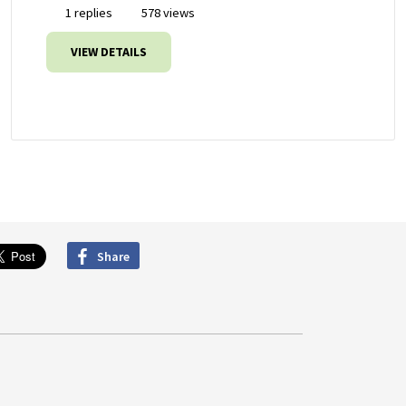
1 replies
578 views
VIEW DETAILS
Share