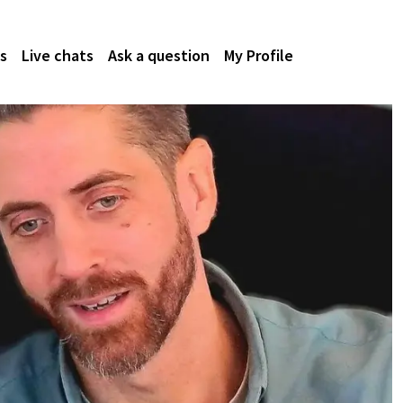
s
Live chats
Ask a question
My Profile