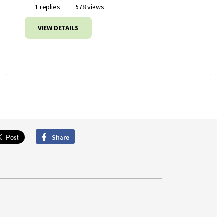
1 replies
578 views
VIEW DETAILS
Share