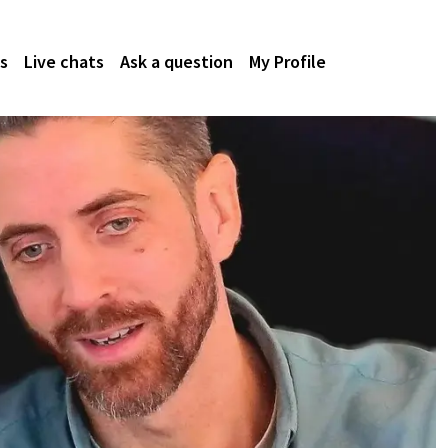
s
Live chats
Ask a question
My Profile