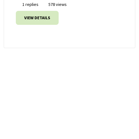
1 replies
578 views
VIEW DETAILS