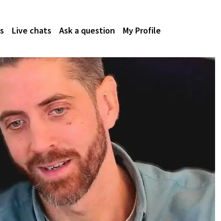
s
Live chats
Ask a question
My Profile