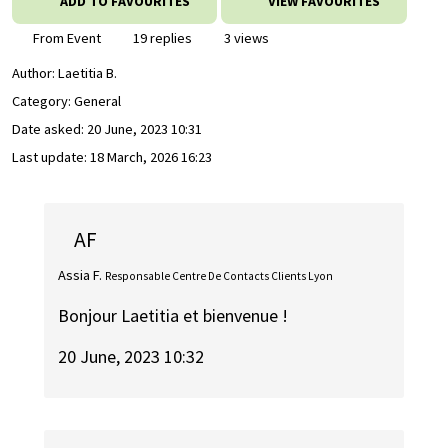
ADD TO FAVOURITES
VIEW FAVOURITES
From Event
19 replies
3 views
Author:
Laetitia B.
Category: General
Date asked:
20 June, 2023 10:31
Last update:
18 March, 2026 16:23
AF
Assia F.
Responsable Centre De Contacts Clients Lyon
Bonjour Laetitia et bienvenue !
20 June, 2023 10:32