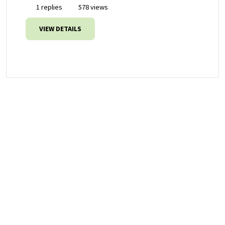
1 replies
578 views
VIEW DETAILS