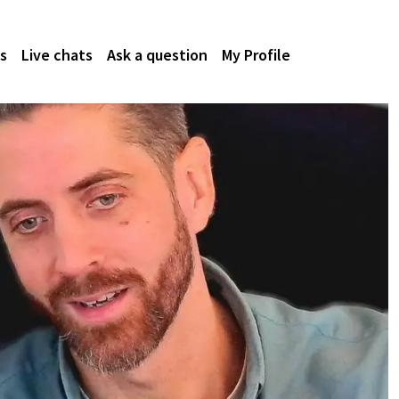
s
Live chats
Ask a question
My Profile