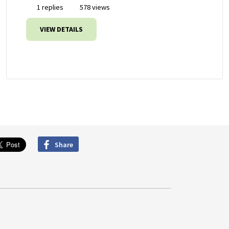
1 replies
578 views
VIEW DETAILS
Share