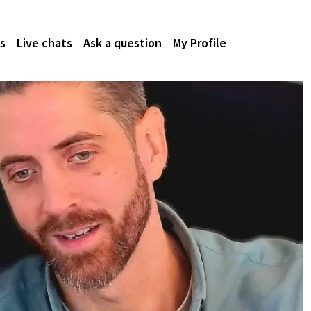
s
Live chats
Ask a question
My Profile