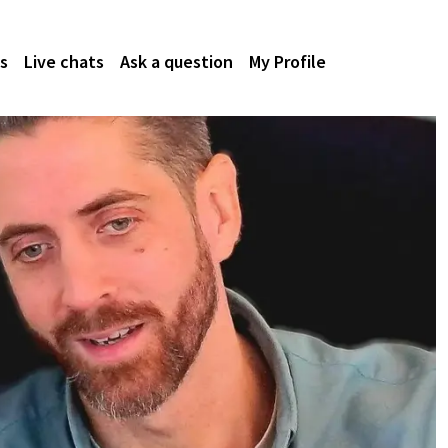
s
Live chats
Ask a question
My Profile