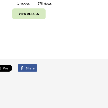
1 replies
578 views
VIEW DETAILS
Share