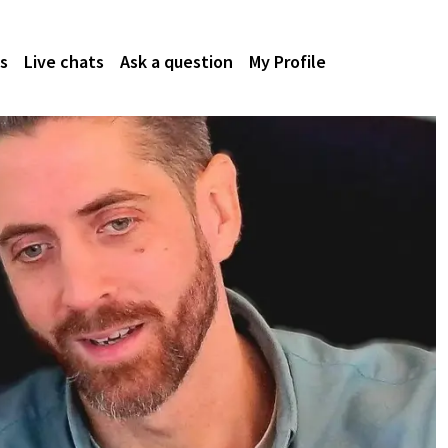
s
Live chats
Ask a question
My Profile