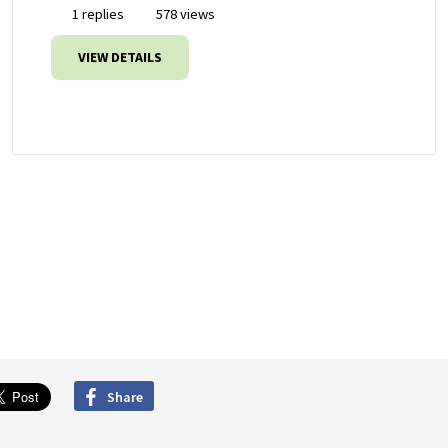
1 replies
578 views
VIEW DETAILS
Share