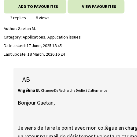
ADD TO FAVOURITES
VIEW FAVOURITES
2 replies
8 views
Author:
Gaëtan M.
Category: Applications, Application issues
Date asked:
17 June, 2025 18:45
Last update:
18 March, 2026 16:24
AB
Angélina B.
Chargée De Recherche Dédié à L'alternance
Bonjour Gaëtan,
Je viens de faire le point avec mon collègue en char
un retour par mail de désistement volontaire car mo