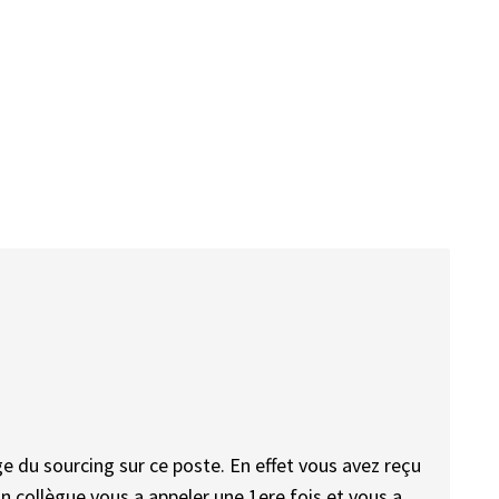
ge du sourcing sur ce poste. En effet vous avez reçu
n collègue vous a appeler une 1ere fois et vous a