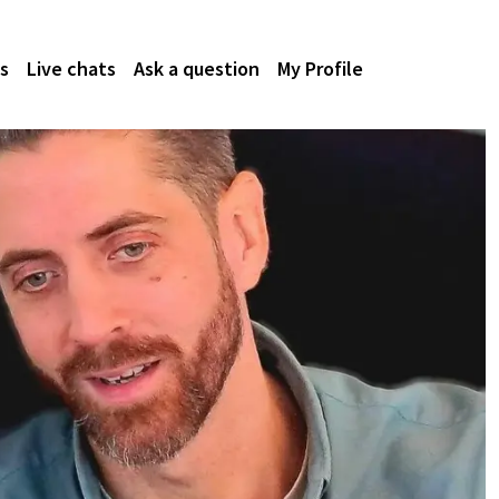
s
Live chats
Ask a question
My Profile