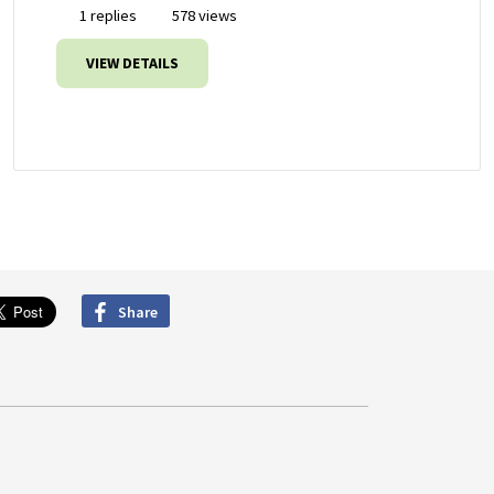
1 replies
578 views
VIEW DETAILS
Share