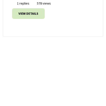
1 replies
578 views
VIEW DETAILS