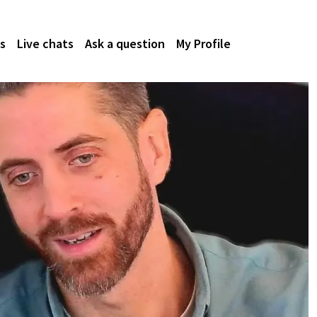
s
Live chats
Ask a question
My Profile