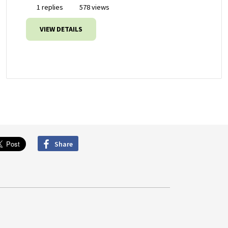
1 replies
578 views
VIEW DETAILS
Share