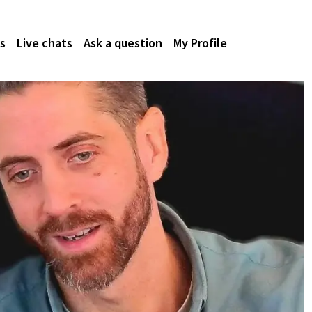
s
Live chats
Ask a question
My Profile