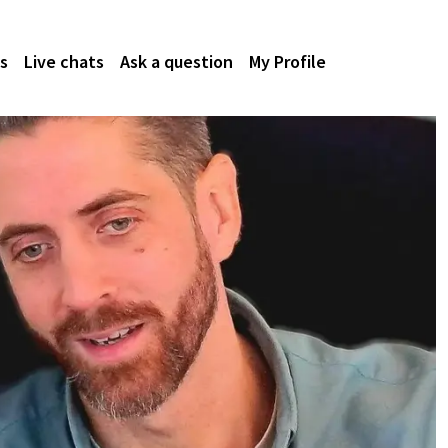
s
Live chats
Ask a question
My Profile