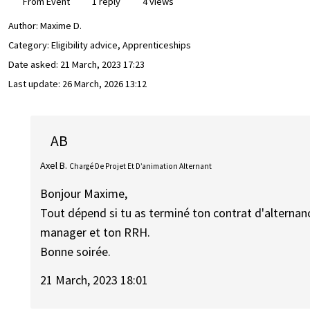
From Event
1 reply
4 views
Author:
Maxime D.
Category: Eligibility advice, Apprenticeships
Date asked:
21 March, 2023 17:23
Last update:
26 March, 2026 13:12
AB
Axel B.
Chargé De Projet Et D’animation Alternant
Bonjour Maxime,
Tout dépend si tu as terminé ton contrat d'alternan
manager et ton RRH.
Bonne soirée.
21 March, 2023 18:01