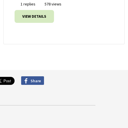
1 replies
578 views
VIEW DETAILS
Share