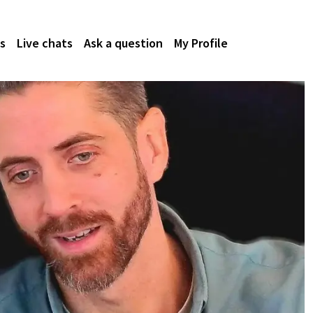
s
Live chats
Ask a question
My Profile