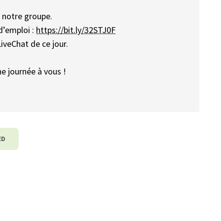
 notre groupe.
d’emploi :
https://bit.ly/32STJ0F
iveChat de ce jour.
e journée à vous !
ED