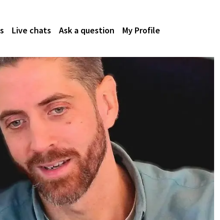
s
Live chats
Ask a question
My Profile