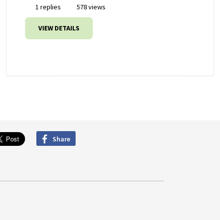
1 replies
578 views
VIEW DETAILS
Share