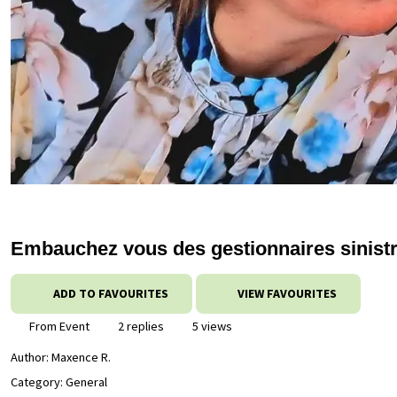
Embauchez vous des gestionnaires sinist
ADD TO FAVOURITES
VIEW FAVOURITES
From Event
2 replies
5 views
Author:
Maxence R.
Category: General