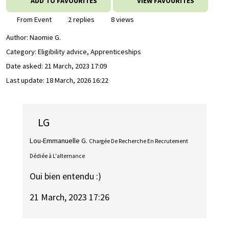
ADD TO FAVOURITES
VIEW FAVOURITES
From Event
2 replies
8 views
Author:
Naomie G.
Category: Eligibility advice, Apprenticeships
Date asked:
21 March, 2023 17:09
Last update:
18 March, 2026 16:22
LG
Lou-Emmanuelle G.
Chargée De Recherche En Recrutement
Dédiée à L'alternance
Oui bien entendu :)
21 March, 2023 17:26