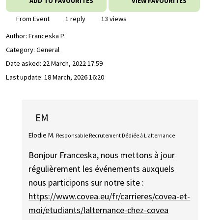
ADD TO FAVOURITES
VIEW FAVOURITES
From Event
1 reply
13 views
Author:
Franceska P.
Category: General
Date asked:
22 March, 2022 17:59
Last update:
18 March, 2026 16:20
EM
Elodie M.
Responsable Recrutement Dédiée à L'alternance
Bonjour Franceska, nous mettons à jour
régulièrement les événements auxquels
nous participons sur notre site :
https://www.covea.eu/fr/carrieres/covea-et-
moi/etudiants/lalternance-chez-covea