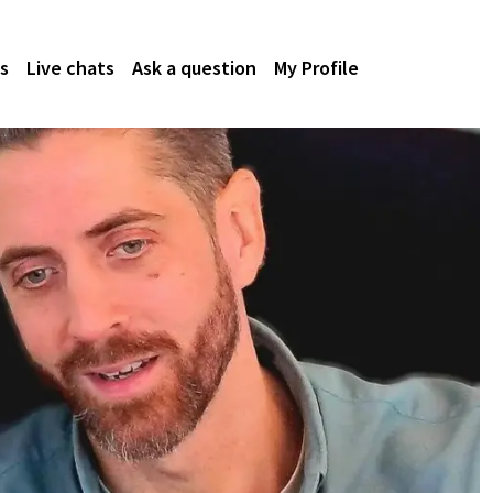
s
Live chats
Ask a question
My Profile