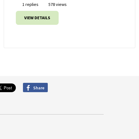
1 replies
578 views
VIEW DETAILS
Share