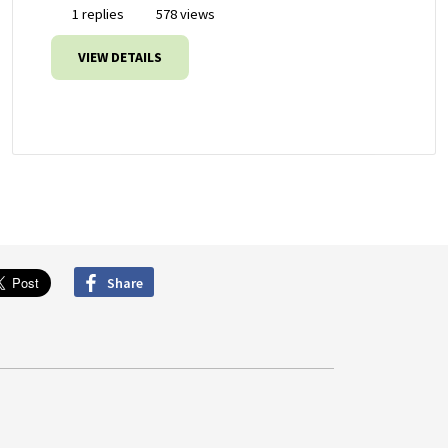
1 replies
578 views
VIEW DETAILS
Share