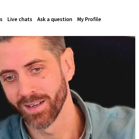
s
Live chats
Ask a question
My Profile