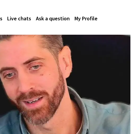
s
Live chats
Ask a question
My Profile