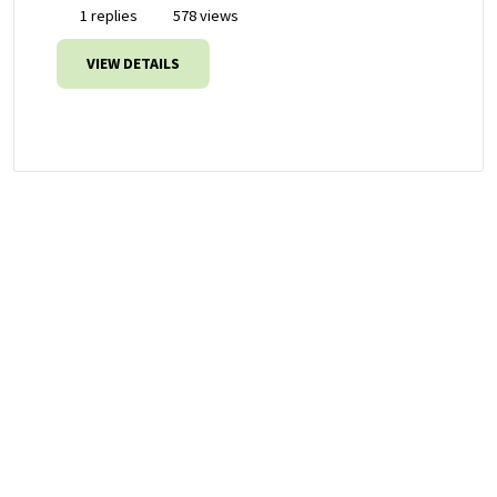
1 replies
578 views
VIEW DETAILS