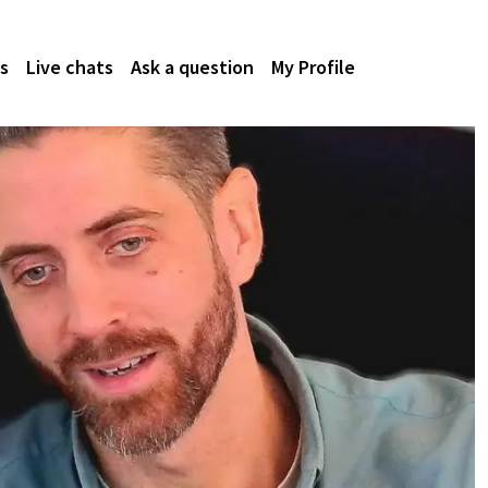
s
Live chats
Ask a question
My Profile