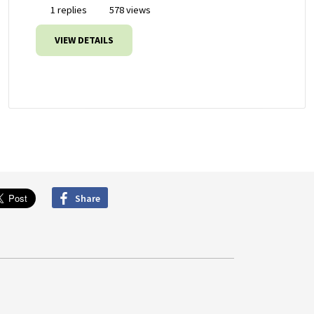
1 replies
578 views
VIEW DETAILS
Share