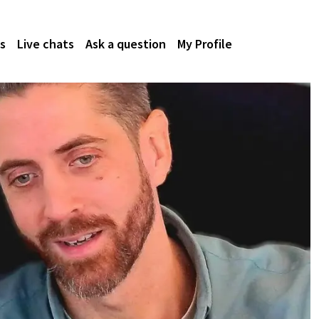
s
Live chats
Ask a question
My Profile