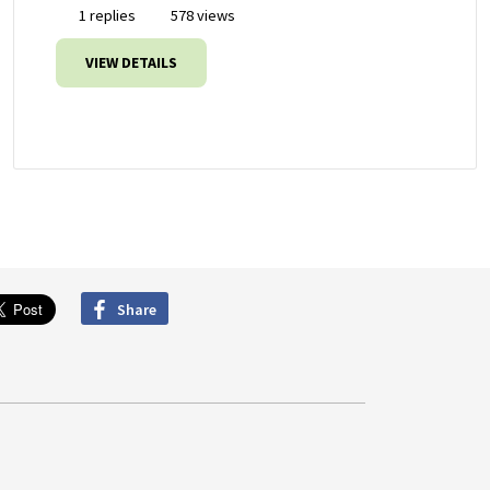
1 replies
578 views
VIEW DETAILS
Share