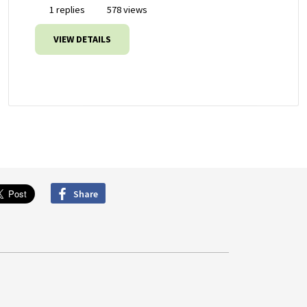
1 replies
578 views
VIEW DETAILS
Share