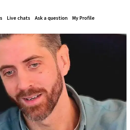
s
Live chats
Ask a question
My Profile