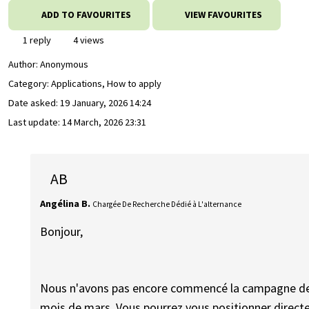
ADD TO FAVOURITES
VIEW FAVOURITES
1 reply
4 views
Author:
Anonymous
Category: Applications, How to apply
Date asked:
19 January, 2026 14:24
Last update:
14 March, 2026 23:31
AB
Angélina B.
Chargée De Recherche Dédié à L'alternance
Bonjour,
Nous n'avons pas encore commencé la campagne de r
mois de mars. Vous pourrez vous positionner directem