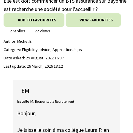
Elle est doit commencer un BTS assurance sur Bayonne
est recherche une société pour l'accueillir ?
ADD TO FAVOURITES
VIEW FAVOURITES
2 replies
22 views
Author:
Michel E.
Category: Eligibility advice, Apprenticeships
Date asked:
29 August, 2022 16:37
Last update:
26 March, 2026 13:12
EM
Estelle M.
Responsable Recrutement
Bonjour,
Je laisse le soin à ma collègue Laura P. en