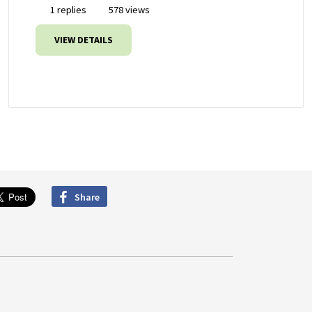
1 replies
578 views
VIEW DETAILS
Share