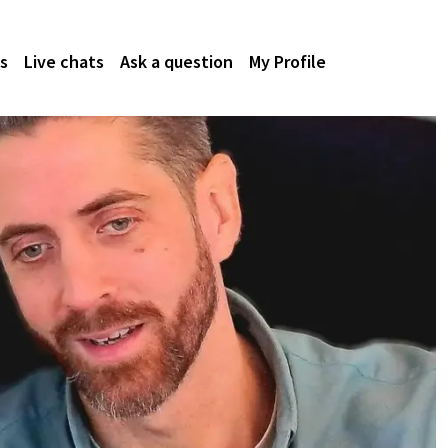
s
Live chats
Ask a question
My Profile