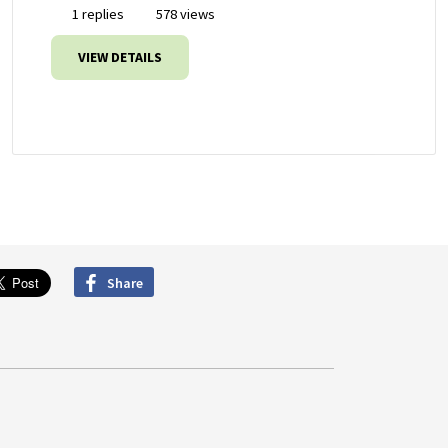
1 replies
578 views
VIEW DETAILS
Share