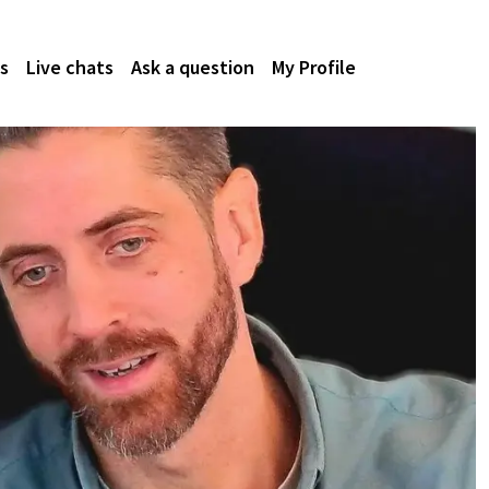
s
Live chats
Ask a question
My Profile