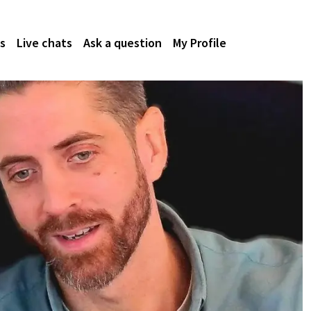
s
Live chats
Ask a question
My Profile