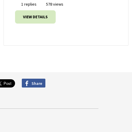
1 replies
578 views
VIEW DETAILS
Share